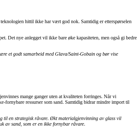
 teknologien hittil ikke har vært god nok. Samtidig er etterspørselen
øpet. Det nye anlegget vil ikke bare øke kapasiteten, men også gi bedre
ket være et godt samarbeid med Glava/Saint-Gobain og bør vise
gjenvinnes mange ganger uten at kvaliteten forringes. Når vi
ke-fornybare ressurser som sand. Samtidig bidrar mindre import til
ng til en strategisk råvare. Økt materialgjenvinning av glass vil
ruk av sand, som er en ikke fornybar råvare.