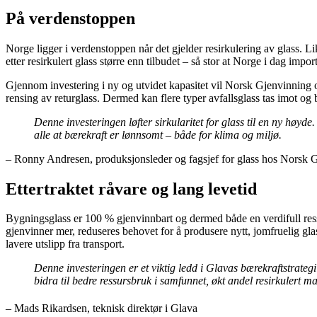
På verdenstoppen
Norge ligger i verdenstoppen når det gjelder resirkulering av glass. Li
etter resirkulert glass større enn tilbudet – så stor at Norge i dag impor
Gjennom investering i ny og utvidet kapasitet vil Norsk Gjenvinning og
rensing av returglass. Dermed kan flere typer avfallsglass tas imot og 
Denne investeringen løfter sirkularitet for glass til en ny høy
alle at bærekraft er lønnsomt – både for klima og miljø.
– Ronny Andresen, produksjonsleder og fagsjef for glass hos Norsk 
Ettertraktet råvare og lang levetid
Bygningsglass er 100 % gjenvinnbart og dermed både en verdifull ressur
gjenvinner mer, reduseres behovet for å produsere nytt, jomfruelig gl
lavere utslipp fra transport.
Denne investeringen er et viktig ledd i Glavas bærekraftstrategi m
bidra til bedre ressursbruk i samfunnet, økt andel resirkulert ma
– Mads Rikardsen, teknisk direktør i Glava