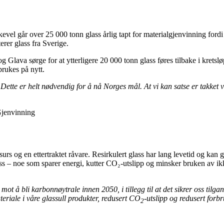
kevel går over 25 000 tonn glass årlig tapt for materialgjenvinning fordi
terer glass fra Sverige.
 Glava sørge for at ytterligere 20 000 tonn glass føres tilbake i kretsl
brukes på nytt.
de. Dette er helt nødvendig for å nå Norges mål. At vi kan satse er tak
Gjenvinning
s og en ettertraktet råvare. Resirkulert glass har lang levetid og kan 
ass – noe som sparer energi, kutter CO₂-utslipp og minsker bruken av ik
ot å bli karbonnøytrale innen 2050, i tillegg til at det sikrer oss tilga
teriale i våre glassull produkter, redusert CO
-utslipp og redusert forb
2