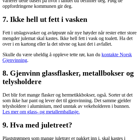
varierer dette basert på hvor i landet du befinner deg. Følg de
oppfordringene kommunen gir deg.
7. Ikke hell ut fett i vasken
Fett i utslagsvasker og avløpsrør når nye høyder når rester etter store
mengder julemat skal kastes. Ikke hell fett i vask og toalett. Ha det
over i en kartong eller la det stivne og kast det i avfallet.
Skulle du være uheldig å oppleve tette rør, kan du
kontakte Norsk
Gjenvinning
.
8. Gjenvinn glassflasker, metallbokser og
telysholdere
Det blir fort mange flasker og hermetikkbokser, også. Sorter ut det
som ikke har pant og lever det til gjenvinning. Det samme gjelder
telysholdere i aluminium, med unntak av vekeholderen i bunnen.
Les mer om glass- og metallemballasje.
9. Hva med juletreet?
Plaststrømpen som mange juletrær er pakket inn i, skal kastes i