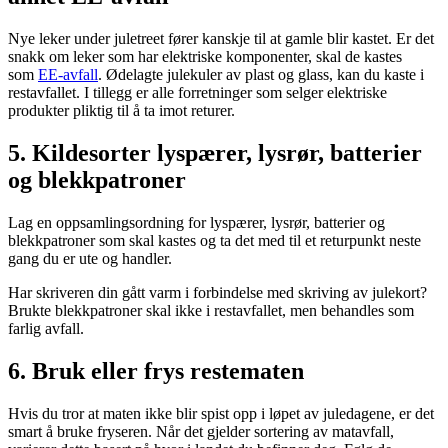
Nye leker under juletreet fører kanskje til at gamle blir kastet. Er det
snakk om leker som har elektriske komponenter, skal de kastes
som
EE-avfall
. Ødelagte julekuler av plast og glass, kan du kaste i
restavfallet. I tillegg er alle forretninger som selger elektriske
produkter pliktig til å ta imot returer.
5. Kildesorter lyspærer, lysrør, batterier
og blekkpatroner
Lag en oppsamlingsordning for lyspærer, lysrør, batterier og
blekkpatroner som skal kastes og ta det med til et returpunkt neste
gang du er ute og handler.
Har skriveren din gått varm i forbindelse med skriving av julekort?
Brukte blekkpatroner skal ikke i restavfallet, men behandles som
farlig avfall.
6. Bruk eller frys restematen
Hvis du tror at maten ikke blir spist opp i løpet av juledagene, er det
smart å bruke fryseren. Når det gjelder sortering av matavfall,