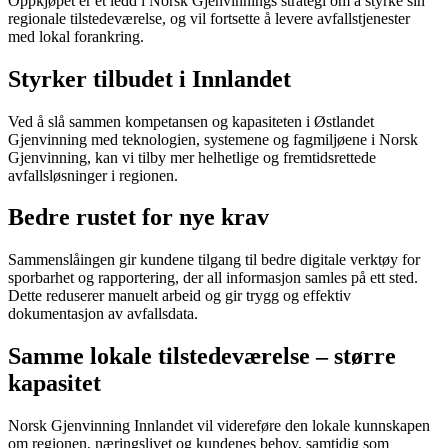
Oppkjøpet er et ledd
i Norsk Gjenvinnings strategi om å styrke sin
regionale tilstedeværelse, og vil fortsette å levere avfallstjenester
med lokal forankring.
Styrker tilbudet i Innlandet
Ved å slå sammen kompetansen og kapasiteten i Østlandet
Gjenvinning med teknologien, systemene og fagmiljøene i Norsk
Gjenvinning, kan vi tilby mer helhetlige og fremtidsrettede
avfallsløsninger i regionen.
Bedre rustet for nye krav
Sammenslåingen gir kundene tilgang til bedre digitale verktøy for
sporbarhet og rapportering, der all informasjon samles på ett sted.
Dette reduserer manuelt arbeid og gir trygg og effektiv
dokumentasjon av avfallsdata.
Samme lokale tilstedeværelse – større
kapasitet
Norsk Gjenvinning Innlandet vil videreføre den lokale kunnskapen
om regionen, næringslivet og kundenes behov, samtidig som