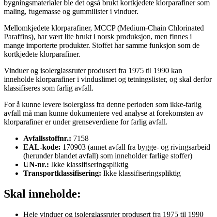
bygningsmaterialer ble det også brukt kortkjedete klorparafiner som
maling, fugemasse og gummilister i vinduer.
Mellomkjedete klorparafiner, MCCP (Medium-Chain Chlorinated
Paraffins), har vært lite brukt i norsk produksjon, men finnes i
mange importerte produkter. Stoffet har samme funksjon som de
kortkjedete klorparafiner.
Vinduer og isolerglassruter produsert fra 1975 til 1990 kan
inneholde klorparafiner i vinduslimet og tetningslister, og skal derfor
klassifiseres som farlig avfall.
For å kunne levere isolerglass fra denne perioden som ikke-farlig
avfall må man kunne dokumentere ved analyse at forekomsten av
klorparafiner er under grenseverdiene for farlig avfall.
Avfallsstoffnr.:
7158
EAL-kode:
170903 (annet avfall fra bygge- og rivingsarbeid
(herunder blandet avfall) som inneholder farlige stoffer)
UN-nr.:
Ikke klassifiseringspliktig
Transportklassifisering:
Ikke klassifiseringspliktig
Skal inneholde:
Hele vinduer og isolerglassruter produsert fra 1975 til 1990