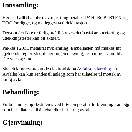
Innsamling:
Her skal
alltid
analyse av olje, tungmetaller, PAH, BCB, BTEX og
TOC foreligge, og må legges ved deklarasjon.
Dersom det ikke er farlig avfall, kreves det basiskarakterisering og
utlekkingstester kan bli aktuelt.
Pakkes i 200L metallfat m/klemring. Emballasjen må merkes iht.
gjeldende regler, slik at merkingen er synlig, lesbar og i stand til å
tåle vær og vind.
Skal deklareres av kunde elektronisk på
Avfallsdeklarering.no
.
Avfallet kan kun sendes til anlegg som har tillatelse til mottak av
farlig avfall.
Behandling:
Forbehandles og destrueres ved høy temperatur-forbrenning i anlegg
som har tillatelse til å behandle slikt farlig avfall.
Gjenvinning: