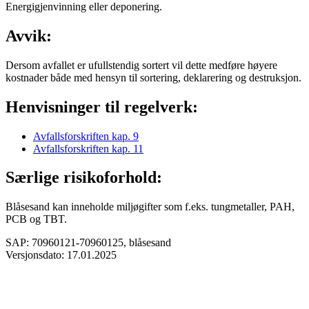
Energigjenvinning eller deponering.
Avvik:
Dersom avfallet er ufullstendig sortert vil dette medføre høyere
kostnader både med hensyn til sortering, deklarering og destruksjon.
Henvisninger til regelverk:
Avfallsforskriften kap. 9
Avfallsforskriften kap. 11
Særlige risikoforhold:
Blåsesand kan inneholde miljøgifter som f.eks. tungmetaller, PAH,
PCB og TBT.
SAP: 70960121-70960125, blåsesand
Versjonsdato: 17.01.2025