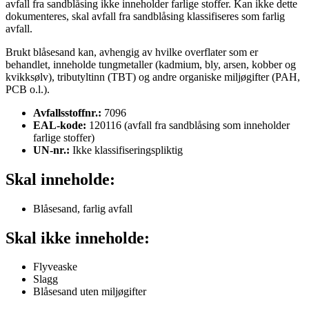
avfall fra sandblåsing ikke inneholder farlige stoffer. Kan ikke dette
dokumenteres, skal avfall fra sandblåsing klassifiseres som farlig
avfall.
Brukt blåsesand kan, avhengig av hvilke overflater som er
behandlet, inneholde tungmetaller (kadmium, bly, arsen, kobber og
kvikksølv), tributyltinn (TBT) og andre organiske miljøgifter (PAH,
PCB o.l.).
Avfallsstoffnr.:
7096
EAL-kode:
120116 (avfall fra sandblåsing som inneholder
farlige stoffer)
UN-nr.:
Ikke klassifiseringspliktig
Skal inneholde:
Blåsesand, farlig avfall
Skal ikke inneholde:
Flyveaske
Slagg
Blåsesand uten miljøgifter