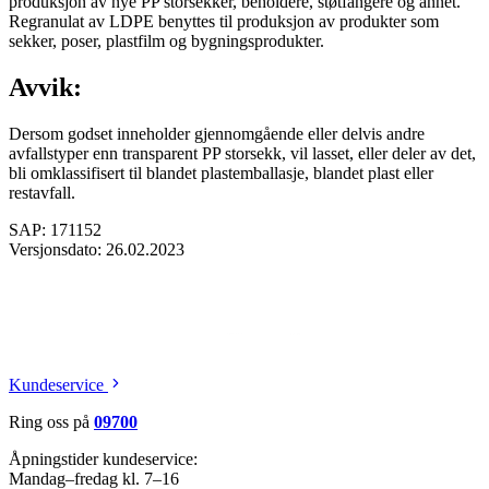
produksjon av nye PP storsekker, beholdere, støtfangere og annet.
Regranulat av LDPE benyttes til produksjon av produkter som
sekker, poser, plastfilm og bygningsprodukter.
Avvik:
Dersom godset inneholder gjennomgående eller delvis andre
avfallstyper enn transparent PP storsekk, vil lasset, eller deler av det,
bli omklassifisert til blandet plastemballasje, blandet plast eller
restavfall.
SAP: 171152
Versjonsdato: 26.02.2023
Kundeservice
Ring oss på
09700
Åpningstider kundeservice:
Mandag–fredag kl. 7–16