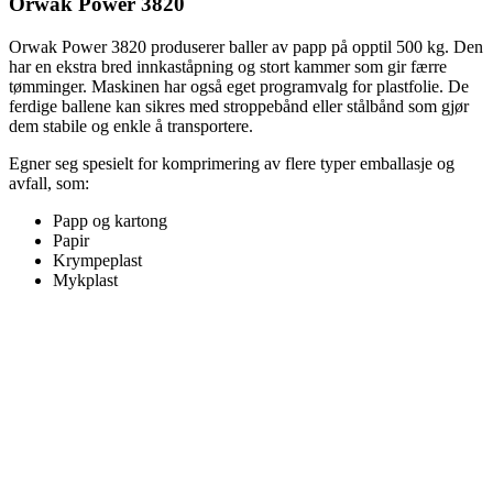
Orwak Power 3820
Orwak Power 3820 produserer baller av papp på opptil 500 kg. Den
har en ekstra bred innkaståpning og stort kammer som gir færre
tømminger. Maskinen har også eget programvalg for plastfolie. De
ferdige ballene kan sikres med stroppebånd eller stålbånd som gjør
dem stabile og enkle å transportere.
Egner seg spesielt for komprimering av flere typer emballasje og
avfall, som:
Papp og kartong
Papir
Krympeplast
Mykplast